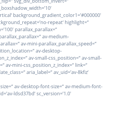
flip=“ svg_div_bottom_invert=“
_boxshadow_width=’10‘
tical‘ background_gradient_color1=’#000000′
ckground_repeat=’no-repeat‘ highlight=“
’100′ parallax_parallax=“
parallax_parallax=“ av-medium-
parallax=“ av-mini-parallax_parallax_speed=“
ition_location=“ av-desktop-
_z_index=“ av-small-css_position=“ av-small-
=“ av-mini-css_position_z_index=“ link=“
ate_class=“ aria_label=“ av_uid=’av-8kfiz‘
“ size=“ av-desktop-font-size=“ av-medium-font-
id=’av-ldsd37bd‘ sc_version=’1.0′