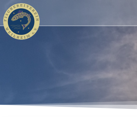
Zum
Inhalt
springen