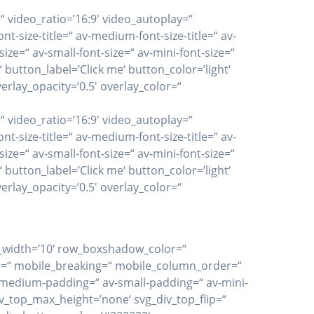
t=“ video_ratio=’16:9′ video_autoplay=“
-size-title=“ av-medium-font-size-title=“ av-
ize=“ av-small-font-size=“ av-mini-font-size=“
 button_label=’Click me‘ button_color=’light‘
verlay_opacity=’0.5′ overlay_color=“
t=“ video_ratio=’16:9′ video_autoplay=“
-size-title=“ av-medium-font-size-title=“ av-
ize=“ av-small-font-size=“ av-mini-font-size=“
 button_label=’Click me‘ button_color=’light‘
verlay_opacity=’0.5′ overlay_color=“
w_width=’10‘ row_boxshadow_color=“
n=“ mobile_breaking=“ mobile_column_order=“
v-medium-padding=“ av-small-padding=“ av-mini-
iv_top_max_height=’none‘ svg_div_top_flip=“