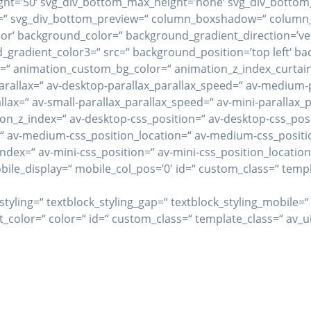
ht=’50‘ svg_div_bottom_max_height=’none‘ svg_div_bottom_
y=“ svg_div_bottom_preview=“ column_boxshadow=“ column
‘ background_color=“ background_gradient_direction=’ver
_gradient_color3=“ src=“ background_position=’top left‘ ba
n=“ animation_custom_bg_color=“ animation_z_index_curtain=
parallax=“ av-desktop-parallax_parallax_speed=“ av-medium-
llax=“ av-small-parallax_parallax_speed=“ av-mini-parallax_
tion_z_index=“ av-desktop-css_position=“ av-desktop-css_pos
“ av-medium-css_position_location=“ av-medium-css_position
index=“ av-mini-css_position=“ av-mini-css_position_location
mobile_display=“ mobile_col_pos=’0′ id=“ custom_class=“ templ
_styling=“ textblock_styling_gap=“ textblock_styling_mobile=
ont_color=“ color=“ id=“ custom_class=“ template_class=“ av_u