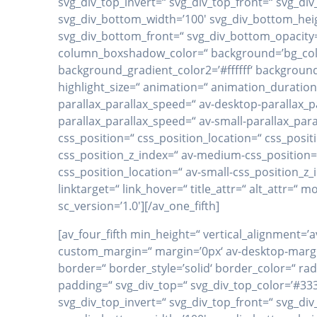
svg_div_top_invert=“ svg_div_top_front=“ svg_d
svg_div_bottom_width=’100′ svg_div_bottom_heig
svg_div_bottom_front=“ svg_div_bottom_opacit
column_boxshadow_color=“ background=’bg_color
background_gradient_color2=’#ffffff‘ background
highlight_size=“ animation=“ animation_duratio
parallax_parallax_speed=“ av-desktop-parallax_
parallax_parallax_speed=“ av-small-parallax_para
css_position=“ css_position_location=“ css_posi
css_position_z_index=“ av-medium-css_position=
css_position_location=“ av-small-css_position_z_
linktarget=“ link_hover=“ title_attr=“ alt_attr=“
sc_version=’1.0′][/av_one_fifth]
[av_four_fifth min_height=“ vertical_alignment
custom_margin=“ margin=’0px‘ av-desktop-marg
border=“ border_style=’solid‘ border_color=“ r
padding=“ svg_div_top=“ svg_div_top_color=’#333
svg_div_top_invert=“ svg_div_top_front=“ svg_d