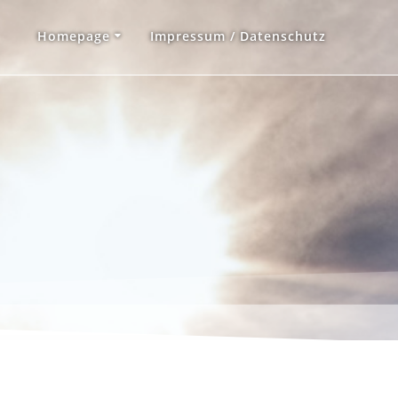
Homepage
Impressum / Datenschutz