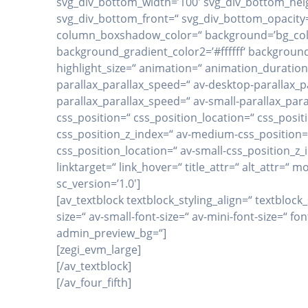
svg_div_bottom_width=’100′ svg_div_bottom_heig
svg_div_bottom_front=“ svg_div_bottom_opacit
column_boxshadow_color=“ background=’bg_color
background_gradient_color2=’#ffffff‘ background
highlight_size=“ animation=“ animation_duratio
parallax_parallax_speed=“ av-desktop-parallax_
parallax_parallax_speed=“ av-small-parallax_para
css_position=“ css_position_location=“ css_posi
css_position_z_index=“ av-medium-css_position=
css_position_location=“ av-small-css_position_z_
linktarget=“ link_hover=“ title_attr=“ alt_attr=“ 
sc_version=’1.0′]
[av_textblock textblock_styling_align=“ textblock
size=“ av-small-font-size=“ av-mini-font-size=“ f
admin_preview_bg=“]
[zegi_evm_large]
[/av_textblock]
[/av_four_fifth]