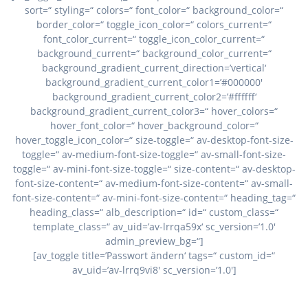
sort=“ styling=“ colors=“ font_color=“ background_color=“
border_color=“ toggle_icon_color=“ colors_current=“
font_color_current=“ toggle_icon_color_current=“
background_current=“ background_color_current=“
background_gradient_current_direction=’vertical‘
background_gradient_current_color1=’#000000′
background_gradient_current_color2=’#ffffff‘
background_gradient_current_color3=“ hover_colors=“
hover_font_color=“ hover_background_color=“
hover_toggle_icon_color=“ size-toggle=“ av-desktop-font-size-
toggle=“ av-medium-font-size-toggle=“ av-small-font-size-
toggle=“ av-mini-font-size-toggle=“ size-content=“ av-desktop-
font-size-content=“ av-medium-font-size-content=“ av-small-
font-size-content=“ av-mini-font-size-content=“ heading_tag=“
heading_class=“ alb_description=“ id=“ custom_class=“
template_class=“ av_uid=’av-lrrqa59x‘ sc_version=’1.0′
admin_preview_bg=“]
[av_toggle title=’Passwort ändern‘ tags=“ custom_id=“
av_uid=’av-lrrq9vi8′ sc_version=’1.0′]