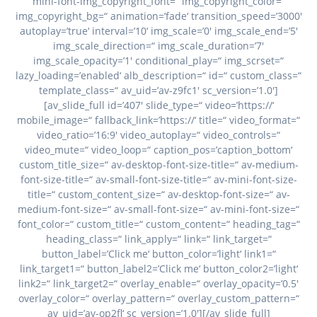
mini-font-img_copyright_font=“ img_copyright_color=“
img_copyright_bg=“ animation=’fade‘ transition_speed=’3000′
autoplay=’true‘ interval=’10‘ img_scale=’0′ img_scale_end=’5′
img_scale_direction=“ img_scale_duration=’7′
img_scale_opacity=’1′ conditional_play=“ img_scrset=“
lazy_loading=’enabled‘ alb_description=“ id=“ custom_class=“
template_class=“ av_uid=’av-z9fc1′ sc_version=’1.0′]
[av_slide_full id=’407′ slide_type=“ video=’https://‘
mobile_image=“ fallback_link=’https://‘ title=“ video_format=“
video_ratio=’16:9′ video_autoplay=“ video_controls=“
video_mute=“ video_loop=“ caption_pos=’caption_bottom‘
custom_title_size=“ av-desktop-font-size-title=“ av-medium-
font-size-title=“ av-small-font-size-title=“ av-mini-font-size-
title=“ custom_content_size=“ av-desktop-font-size=“ av-
medium-font-size=“ av-small-font-size=“ av-mini-font-size=“
font_color=“ custom_title=“ custom_content=“ heading_tag=“
heading_class=“ link_apply=“ link=“ link_target=“
button_label=’Click me‘ button_color=’light‘ link1=“
link_target1=“ button_label2=’Click me‘ button_color2=’light‘
link2=“ link_target2=“ overlay_enable=“ overlay_opacity=’0.5′
overlay_color=“ overlay_pattern=“ overlay_custom_pattern=“
av_uid=’av-op2fl‘ sc_version=’1.0′][/av_slide_full]