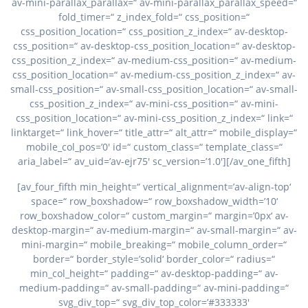
av-mini-parallax_parallax=“ av-mini-parallax_parallax_speed=“
fold_timer=“ z_index_fold=“ css_position=“
css_position_location=“ css_position_z_index=“ av-desktop-
css_position=“ av-desktop-css_position_location=“ av-desktop-
css_position_z_index=“ av-medium-css_position=“ av-medium-
css_position_location=“ av-medium-css_position_z_index=“ av-
small-css_position=“ av-small-css_position_location=“ av-small-
css_position_z_index=“ av-mini-css_position=“ av-mini-
css_position_location=“ av-mini-css_position_z_index=“ link=“
linktarget=“ link_hover=“ title_attr=“ alt_attr=“ mobile_display=“
mobile_col_pos=’0′ id=“ custom_class=“ template_class=“
aria_label=“ av_uid=’av-ejr75′ sc_version=’1.0′][/av_one_fifth]
[av_four_fifth min_height=“ vertical_alignment=’av-align-top‘
space=“ row_boxshadow=“ row_boxshadow_width=’10‘
row_boxshadow_color=“ custom_margin=“ margin=’0px‘ av-
desktop-margin=“ av-medium-margin=“ av-small-margin=“ av-
mini-margin=“ mobile_breaking=“ mobile_column_order=“
border=“ border_style=’solid‘ border_color=“ radius=“
min_col_height=“ padding=“ av-desktop-padding=“ av-
medium-padding=“ av-small-padding=“ av-mini-padding=“
svg_div_top=“ svg_div_top_color=’#333333′