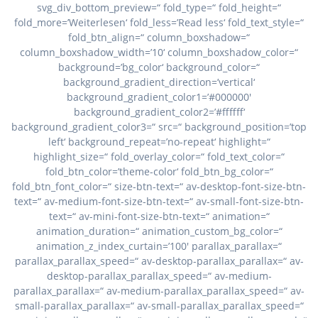
svg_div_bottom_preview=“ fold_type=“ fold_height=“
fold_more=’Weiterlesen‘ fold_less=’Read less‘ fold_text_style=“
fold_btn_align=“ column_boxshadow=“
column_boxshadow_width=’10‘ column_boxshadow_color=“
background=’bg_color‘ background_color=“
background_gradient_direction=’vertical‘
background_gradient_color1=’#000000′
background_gradient_color2=’#ffffff‘
background_gradient_color3=“ src=“ background_position=’top
left‘ background_repeat=’no-repeat‘ highlight=“
highlight_size=“ fold_overlay_color=“ fold_text_color=“
fold_btn_color=’theme-color‘ fold_btn_bg_color=“
fold_btn_font_color=“ size-btn-text=“ av-desktop-font-size-btn-
text=“ av-medium-font-size-btn-text=“ av-small-font-size-btn-
text=“ av-mini-font-size-btn-text=“ animation=“
animation_duration=“ animation_custom_bg_color=“
animation_z_index_curtain=’100′ parallax_parallax=“
parallax_parallax_speed=“ av-desktop-parallax_parallax=“ av-
desktop-parallax_parallax_speed=“ av-medium-
parallax_parallax=“ av-medium-parallax_parallax_speed=“ av-
small-parallax_parallax=“ av-small-parallax_parallax_speed=“