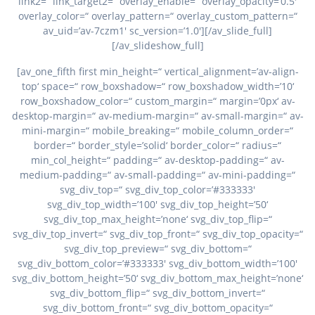
link2=“ link_target2=“ overlay_enable=“ overlay_opacity=’0.5′
overlay_color=“ overlay_pattern=“ overlay_custom_pattern=“
av_uid=’av-7czm1′ sc_version=’1.0′][/av_slide_full]
[/av_slideshow_full]
[av_one_fifth first min_height=“ vertical_alignment=’av-align-
top‘ space=“ row_boxshadow=“ row_boxshadow_width=’10‘
row_boxshadow_color=“ custom_margin=“ margin=’0px‘ av-
desktop-margin=“ av-medium-margin=“ av-small-margin=“ av-
mini-margin=“ mobile_breaking=“ mobile_column_order=“
border=“ border_style=’solid‘ border_color=“ radius=“
min_col_height=“ padding=“ av-desktop-padding=“ av-
medium-padding=“ av-small-padding=“ av-mini-padding=“
svg_div_top=“ svg_div_top_color=’#333333′
svg_div_top_width=’100′ svg_div_top_height=’50‘
svg_div_top_max_height=’none‘ svg_div_top_flip=“
svg_div_top_invert=“ svg_div_top_front=“ svg_div_top_opacity=“
svg_div_top_preview=“ svg_div_bottom=“
svg_div_bottom_color=’#333333′ svg_div_bottom_width=’100′
svg_div_bottom_height=’50‘ svg_div_bottom_max_height=’none‘
svg_div_bottom_flip=“ svg_div_bottom_invert=“
svg_div_bottom_front=“ svg_div_bottom_opacity=“