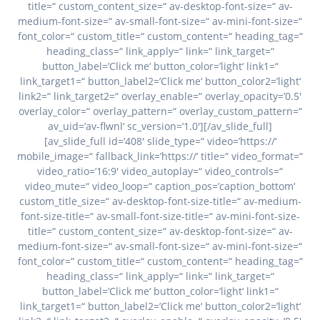
title=“ custom_content_size=“ av-desktop-font-size=“ av-
medium-font-size=“ av-small-font-size=“ av-mini-font-size=“
font_color=“ custom_title=“ custom_content=“ heading_tag=“
heading_class=“ link_apply=“ link=“ link_target=“
button_label=’Click me‘ button_color=’light‘ link1=“
link_target1=“ button_label2=’Click me‘ button_color2=’light‘
link2=“ link_target2=“ overlay_enable=“ overlay_opacity=’0.5′
overlay_color=“ overlay_pattern=“ overlay_custom_pattern=“
av_uid=’av-flwnl‘ sc_version=’1.0′][/av_slide_full]
[av_slide_full id=’408′ slide_type=“ video=’https://‘
mobile_image=“ fallback_link=’https://‘ title=“ video_format=“
video_ratio=’16:9′ video_autoplay=“ video_controls=“
video_mute=“ video_loop=“ caption_pos=’caption_bottom‘
custom_title_size=“ av-desktop-font-size-title=“ av-medium-
font-size-title=“ av-small-font-size-title=“ av-mini-font-size-
title=“ custom_content_size=“ av-desktop-font-size=“ av-
medium-font-size=“ av-small-font-size=“ av-mini-font-size=“
font_color=“ custom_title=“ custom_content=“ heading_tag=“
heading_class=“ link_apply=“ link=“ link_target=“
button_label=’Click me‘ button_color=’light‘ link1=“
link_target1=“ button_label2=’Click me‘ button_color2=’light‘