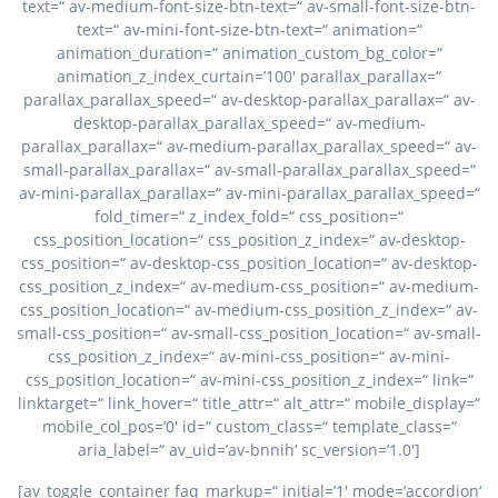
text=“ av-medium-font-size-btn-text=“ av-small-font-size-btn-
text=“ av-mini-font-size-btn-text=“ animation=“
animation_duration=“ animation_custom_bg_color=“
animation_z_index_curtain=’100′ parallax_parallax=“
parallax_parallax_speed=“ av-desktop-parallax_parallax=“ av-
desktop-parallax_parallax_speed=“ av-medium-
parallax_parallax=“ av-medium-parallax_parallax_speed=“ av-
small-parallax_parallax=“ av-small-parallax_parallax_speed=“
av-mini-parallax_parallax=“ av-mini-parallax_parallax_speed=“
fold_timer=“ z_index_fold=“ css_position=“
css_position_location=“ css_position_z_index=“ av-desktop-
css_position=“ av-desktop-css_position_location=“ av-desktop-
css_position_z_index=“ av-medium-css_position=“ av-medium-
css_position_location=“ av-medium-css_position_z_index=“ av-
small-css_position=“ av-small-css_position_location=“ av-small-
css_position_z_index=“ av-mini-css_position=“ av-mini-
css_position_location=“ av-mini-css_position_z_index=“ link=“
linktarget=“ link_hover=“ title_attr=“ alt_attr=“ mobile_display=“
mobile_col_pos=’0′ id=“ custom_class=“ template_class=“
aria_label=“ av_uid=’av-bnnih‘ sc_version=’1.0′]
[av_toggle_container faq_markup=“ initial=’1′ mode=’accordion‘