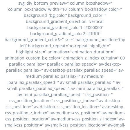
svg_div_bottom_preview=“ column_boxshadow=“
column_boxshadow_width=’10‘ column_boxshadow_color=“
background=’bg_color‘ background_color=“
background_gradient_direction=’vertical‘
background_gradient_color1=’#000000′
background_gradient_color2=’#ffffff‘
background_gradient_color3=“ src=“ background_position=’top
left‘ background_repeat=’no-repeat‘ highlight=“
highlight_size=“ animation=“ animation_duration=“
animation_custom_bg_color=“ animation_z_index_curtain=’100′
parallax_parallax=“ parallax_parallax_speed=“ av-desktop-
parallax_parallax=“ av-desktop-parallax_parallax_speed=“ av-
medium-parallax_parallax=“ av-medium-
parallax_parallax_speed=“ av-small-parallax_parallax=“ av-
small-parallax_parallax_speed=“ av-mini-parallax_parallax=“
av-mini-parallax_parallax_speed=“ css_position=“
css_position_location=“ css_position_z_index=“ av-desktop-
css_position=“ av-desktop-css_position_location=“ av-desktop-
css_position_z_index=“ av-medium-css_position=“ av-medium-
css_position_location=“ av-medium-css_position_z_index=“ av-
small-css_position=“ av-small-css_position_location=“ av-small-