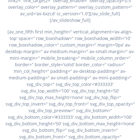
link2=“ link_target2=“ overlay_enable=“ overlay_opacity=’0.5′
overlay_color=“ overlay_pattern=“ overlay_custom_pattern=“
av_uid=’av-6xzcd‘ sc_version=’1.0′][/av_slide_full]
[/av_slideshow_full]
[av_one_fifth first min_height=“ vertical_alignment=’av-align-
top‘ space=“ row_boxshadow=“ row_boxshadow_width=’10‘
row_boxshadow_color=“ custom_margin=“ margin=’0px‘ av-
desktop-margin=“ av-medium-margin=“ av-small-margin=“ av-
mini-margin=“ mobile_breaking=“ mobile_column_order=“
border=“ border_style=’solid‘ border_color=“ radius=“
min_col_height=“ padding=“ av-desktop-padding=“ av-
medium-padding=“ av-small-padding=“ av-mini-padding=“
svg_div_top=“ svg_div_top_color=’#333333′
svg_div_top_width=’100′ svg_div_top_height=’50‘
svg_div_top_max_height=’none‘ svg_div_top_flip=“
svg_div_top_invert=“ svg_div_top_front=“ svg_div_top_opacity=“
svg_div_top_preview=“ svg_div_bottom=“
svg_div_bottom_color=’#333333′ svg_div_bottom_width=’100′
svg_div_bottom_height=’50‘ svg_div_bottom_max_height=’none‘
svg_div_bottom_flip=“ svg_div_bottom_invert=“
svg_div_bottom_front=“ svg_div_bottom_opacity=“