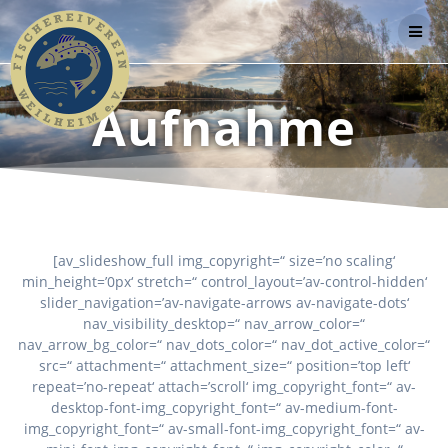
Zum
Inhalt
springen
Aufnahme
[av_slideshow_full img_copyright=“ size=’no scaling‘
min_height=’0px‘ stretch=“ control_layout=’av-control-hidden‘
slider_navigation=’av-navigate-arrows av-navigate-dots‘
nav_visibility_desktop=“ nav_arrow_color=“
nav_arrow_bg_color=“ nav_dots_color=“ nav_dot_active_color=“
src=“ attachment=“ attachment_size=“ position=’top left‘
repeat=’no-repeat‘ attach=’scroll‘ img_copyright_font=“ av-
desktop-font-img_copyright_font=“ av-medium-font-
img_copyright_font=“ av-small-font-img_copyright_font=“ av-