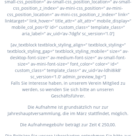
small-css_position=“ av-small-css_position_location=“ av-small-
css_position_z_index=“ av-mini-css_position=“ av-mini-
css_position_location=“ av-mini-css_position_z_index=“ link=“
linktarget=“ link_hover=“ title_attr=“ alt_attr=“ mobile_display=“
mobile_col_pos=’0′ id=“ custom_class=“ template_class=“
aria_label=“ av_uid=’av-7dgfx‘ sc_version=’1.0′]
[av_textblock textblock_styling_align=“ textblock_styling=“
textblock_styling_gap=“ textblock_styling_mobile=“ size=“ av-
desktop-font-size=“ av-medium-font-size=“ av-small-font-
size=“ av-mini-font-size=“ font_color=“ color=“ id=“
custom_class=“ template_class=“ av_uid=’av-ldhi8ik8′
sc_version=’1.0′ admin_preview_bg=“]
Falls Sie Interesse haben, in unserem Verein Mitglied zu
werden, so wenden Sie sich bitte an unseren
Geschäftsführer.
Die Aufnahme ist grundsätzlich nur zur
Jahreshauptversammlung, die im März stattfindet, möglich.
Die Aufnahmegebühr beträgt zur Zeit € 250,00.
Die Beiträge für unsere Jahreskarten entnehmen Sie bitte aus