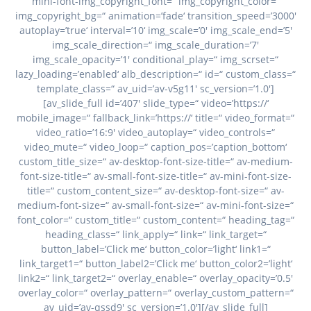
mini-font-img_copyright_font=“ img_copyright_color=“
img_copyright_bg=“ animation=’fade‘ transition_speed=’3000′
autoplay=’true‘ interval=’10‘ img_scale=’0′ img_scale_end=’5′
img_scale_direction=“ img_scale_duration=’7′
img_scale_opacity=’1′ conditional_play=“ img_scrset=“
lazy_loading=’enabled‘ alb_description=“ id=“ custom_class=“
template_class=“ av_uid=’av-v5g11′ sc_version=’1.0′]
[av_slide_full id=’407′ slide_type=“ video=’https://‘
mobile_image=“ fallback_link=’https://‘ title=“ video_format=“
video_ratio=’16:9′ video_autoplay=“ video_controls=“
video_mute=“ video_loop=“ caption_pos=’caption_bottom‘
custom_title_size=“ av-desktop-font-size-title=“ av-medium-
font-size-title=“ av-small-font-size-title=“ av-mini-font-size-
title=“ custom_content_size=“ av-desktop-font-size=“ av-
medium-font-size=“ av-small-font-size=“ av-mini-font-size=“
font_color=“ custom_title=“ custom_content=“ heading_tag=“
heading_class=“ link_apply=“ link=“ link_target=“
button_label=’Click me‘ button_color=’light‘ link1=“
link_target1=“ button_label2=’Click me‘ button_color2=’light‘
link2=“ link_target2=“ overlay_enable=“ overlay_opacity=’0.5′
overlay_color=“ overlay_pattern=“ overlay_custom_pattern=“
av_uid=’av-qssd9′ sc_version=’1.0′][/av_slide_full]