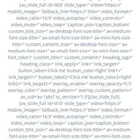
[av_slide_full id=’409′ slide_type=“ video=’https://‘
mobile_image=“ fallback_link=’https://‘ title=“ video_format=“
video_ratio=’16:9′ video_autoplay=“ video_controls=“
video_mute=“ video_loop=“ caption_pos=’caption_bottom‘
custom_title_size=“ av-desktop-font-size-title=“ av-medium-
font-size-title=“ av-small-font-size-title=“ av-mini-font-size-
title=“ custom_content_size=“ av-desktop-font-size=“ av-
medium-font-size=“ av-small-font-size=“ av-mini-font-size=“
font_color=“ custom_title=“ custom_content=“ heading_tag=“
heading_class=“ link_apply=“ link=“ link_target=“
button_label=’Click me‘ button_color=’light‘ link1=“
link_target1=“ button_label2=’Click me‘ button_color2=’light‘
link2=“ link_target2=“ overlay_enable=“ overlay_opacity=’0.5′
overlay_color=“ overlay_pattern=“ overlay_custom_pattern=“
av_uid=’av-1y6cl‘ sc_version=’1.0′][/av_slide_full]
[av_slide_full id=’410′ slide_type=“ video=’https://‘
mobile_image=“ fallback_link=’https://‘ title=“ video_format=“
video_ratio=’16:9′ video_autoplay=“ video_controls=“
video_mute=“ video_loop=“ caption_pos=’caption_bottom‘
custom_title_size=“ av-desktop-font-size-title=“ av-medium-
font-size-title=“ av-small-font-size-title=“ av-mini-font-size-